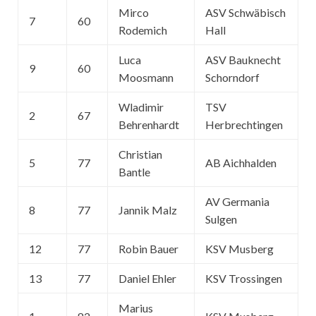
Mirco
ASV Schwäbisch
7
60
Rodemich
Hall
Luca
ASV Bauknecht
9
60
Moosmann
Schorndorf
Wladimir
TSV
2
67
Behrenhardt
Herbrechtingen
Christian
5
77
AB Aichhalden
Bantle
AV Germania
8
77
Jannik Malz
Sulgen
12
77
Robin Bauer
KSV Musberg
13
77
Daniel Ehler
KSV Trossingen
Marius