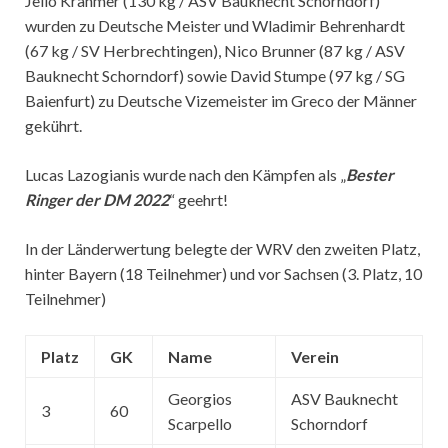
Jello Krahmer (130 kg / ASV Bauknecht Schorndorf)
wurden zu Deutsche Meister und Wladimir Behrenhardt
(67 kg / SV Herbrechtingen), Nico Brunner (87 kg / ASV
Bauknecht Schorndorf) sowie David Stumpe (97 kg / SG
Baienfurt) zu Deutsche Vizemeister im Greco der Männer
gekührt.
Lucas Lazogianis wurde nach den Kämpfen als „
Bester
Ringer der DM 2022
“ geehrt!
In der Länderwertung belegte der WRV den zweiten Platz,
hinter Bayern (18 Teilnehmer) und vor Sachsen (3. Platz, 10
Teilnehmer)
Platz
GK
Name
Verein
Georgios
ASV Bauknecht
3
60
Scarpello
Schorndorf