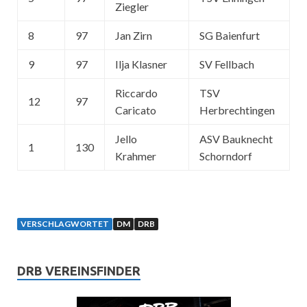
Ziegler
8
97
Jan Zirn
SG Baienfurt
9
97
Ilja Klasner
SV Fellbach
Riccardo
TSV
12
97
Caricato
Herbrechtingen
Jello
ASV Bauknecht
1
130
Krahmer
Schorndorf
VERSCHLAGWORTET
DM
DRB
DRB VEREINSFINDER