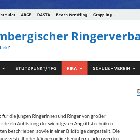
ormular
ARGE
DASTA
Beach Wrestling
Grappling
bergischer Ringerverba
tark!"
STÜTZPÜNKT/TFG
RIKA
SCHULE – VEREIN
t für die jungen Ringerinnen und Ringer von großer
rde ein Auflistung der wichtigsten Angriffstechniken
ten beschrieben, sowie in einer Bildfolge dargestellt. Die
ng gestellt oder können online heruntergeladen werden.