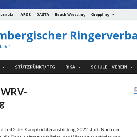
ormular
ARGE
DASTA
Beach Wrestling
Grappling
bergischer Ringerverba
tark!"
STÜTZPÜNKT/TFG
RIKA
SCHULE – VEREIN
er WRV-
g
 Teil 2 der Kampfrichterausbildung 2022 statt. Nach der
 die Sinne weiter zu schärfen, das Wissen zu vertiefen und