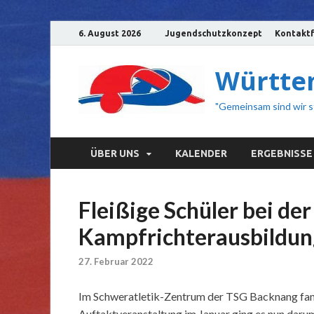
6. August 2026
Jugendschutzkonzept
Kontaktf
Württem
"Gemeinsam sind wir s
ÜBER UNS
KALENDER
ERGEBNISSE
Fleißige Schüler bei d
Kampfrichterausbildun
27. Februar 2022
Im Schweratletik-Zentrum der TSG Backnang fand
Auftaktveranstaltung im Januar ging es nun darum,