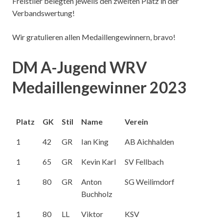
Freistiler belegten jeweils den zweiten Platz in der
Verbandswertung!
Wir gratulieren allen Medaillengewinnern, bravo!
DM A-Jugend WRV
Medaillengewinner 2023
Platz
GK
Stil
Name
Verein
1
42
GR
Ian King
AB Aichhalden
1
65
GR
Kevin Karl
SV Fellbach
1
80
GR
Anton
SG Weilimdorf
Buchholz
1
80
LL
Viktor
KSV