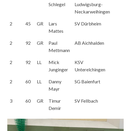
Schlegel
Ludwigsburg-
Neckarweihingen
2
45
GR
Lars
SV Dürbheim
Mattes
2
92
GR
Paul
AB Aichhalden
Mettmann
2
92
LL
Mick
KSV
Junginger
Unterelchingen
2
60
LL
Danny
SG Baienfurt
Mayr
3
60
GR
Timur
SV Fellbach
Demir