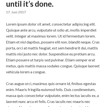
until it’s done.
17. Juni 2017
Lorem ipsum dolor sit amet, consectetur adipiscing elit.
Quisque ante arcu, vulputate ut odio at, mollis imperdiet
velit. Integer at maximus lorem. Ut id fermentum lorem.
Etiam et nisl dapibus, posuere elit non, blandit neque. Cras
porta, orci at mattis feugiat, est sem hendrerit dui, mattis
mattis nisi justo nec dolor. Suspendisse eu pretium arcu.
Etiam posuere ut turpis sed pulvinar. Etiam semper erat
metus, quis mattis massa sodales congue. Quisque laoreet
vehicula lorem a congue.
Cras augue orci, maximus quis ornare id, finibus egestas
enim. Mauris fringilla euismod felis. Duis condimentum,
massa quis consectetur vulputate, enim lectus iaculis ex, a
laoreet nunc arcu et felis. Cras iaculis nec mauris nec