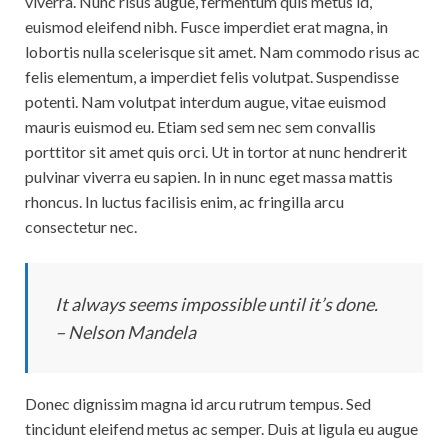
viverra. Nunc risus augue, fermentum quis metus id,
euismod eleifend nibh. Fusce imperdiet erat magna, in
lobortis nulla scelerisque sit amet. Nam commodo risus ac
felis elementum, a imperdiet felis volutpat. Suspendisse
potenti. Nam volutpat interdum augue, vitae euismod
mauris euismod eu. Etiam sed sem nec sem convallis
porttitor sit amet quis orci. Ut in tortor at nunc hendrerit
pulvinar viverra eu sapien. In in nunc eget massa mattis
rhoncus. In luctus facilisis enim, ac fringilla arcu
consectetur nec.
It always seems impossible until it’s done.
– Nelson Mandela
Donec dignissim magna id arcu rutrum tempus. Sed
tincidunt eleifend metus ac semper. Duis at ligula eu augue