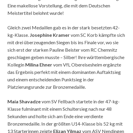
Eine makellose Vorstellung, die mit dem Deutschen
Meistertitel belohnt wurde!
Gleich zwei Medaillen gab es in der stark besetzten 42-
kg-Klasse.
Josephine Kramer
vom SC Korb kämpfte sich
mit drei überzeugenden Siegen bis ins Finale vor, wo sie
sich erst der starken Pauline Beister vom RC Chemnitz
geschlagen geben musste – Silber! Ihre württembergische
Kollegin
Milina Ehner
vom VfL Obereisesheim ergänzte
das Ergebnis perfekt mit einem dominanten Auftaktsieg
und einem entscheidenden Punktsieg in der
Platzierungsrunde zur Bronzemedaille.
Maia Shavadze
vom SV Fellbach startete in der 47-kg-
Klasse fulminant mit einem Schultersieg nach nur 48
Sekunden und holte sich am Ende eine verdiente
Bronzemedaille. In der größten U14-Klasse bis 52 kg mit
13 Starterinnen zeigte
Elizan Yilmaz
vom ASV Nendingen