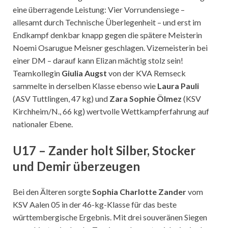
eine überragende Leistung: Vier Vorrundensiege –
allesamt durch Technische Überlegenheit – und erst im
Endkampf denkbar knapp gegen die spätere Meisterin
Noemi Osarugue Meisner geschlagen. Vizemeisterin bei
einer DM – darauf kann Elizan mächtig stolz sein!
Teamkollegin
Giulia Augst
von der KVA Remseck
sammelte in derselben Klasse ebenso wie
Laura Pauli
(ASV Tuttlingen, 47 kg) und
Zara Sophie Ölmez
(KSV
Kirchheim/N., 66 kg) wertvolle Wettkampferfahrung auf
nationaler Ebene.
U17 – Zander holt Silber, Stocker
und Demir überzeugen
Bei den Älteren sorgte
Sophia Charlotte Zander
vom
KSV Aalen 05 in der 46-kg-Klasse für das beste
württembergische Ergebnis. Mit drei souveränen Siegen