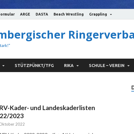
ormular
ARGE
DASTA
Beach Wrestling
Grappling
bergischer Ringerverba
tark!"
STÜTZPÜNKT/TFG
RIKA
SCHULE – VEREIN
V-Kader- und Landeskaderlisten
22/2023
 Oktober 2022