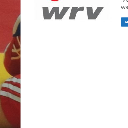
-> 
WRV
M