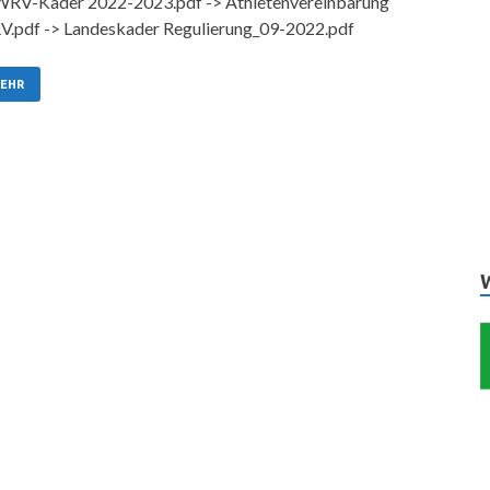
WRV-Kader 2022-2023.pdf -> Athletenvereinbarung
.pdf -> Landeskader Regulierung_09-2022.pdf
EHR